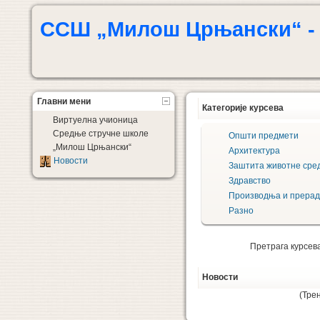
ССШ „Милош Црњански“ - 
Главни мени
Категорије курсева
Виртуелна учионица
Средње стручне школе
Општи предмети
„Милош Црњански“
Архитектура
Новости
Заштита животне сре
Здравство
Производња и прерад
Разно
Претрага курсев
Новости
(Тре